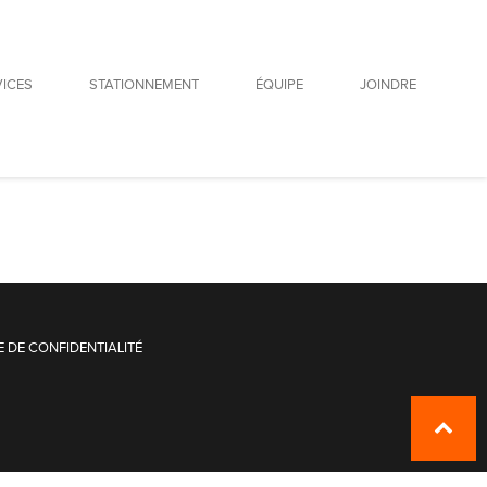
VICES
STATIONNEMENT
ÉQUIPE
JOINDRE
uscipit tristique sit. Nulla vitae augue leo.
E DE CONFIDENTIALITÉ