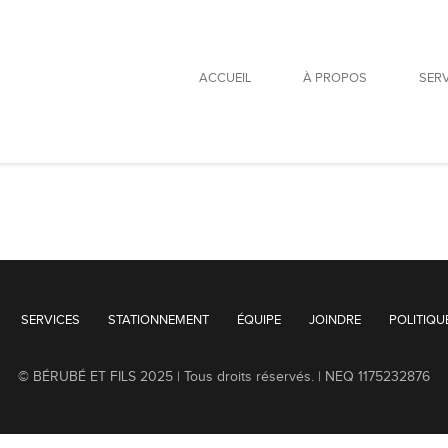
ACCUEIL
À PROPOS
SER
tum efficitur massa, nec congue sem dapibus sed. Sed eget justo at erat s
SERVICES
STATIONNEMENT
ÉQUIPE
JOINDRE
POLITIQU
© BÉRUBÉ ET FILS 2025 | Tous droits réservés. | NEQ 1175232876