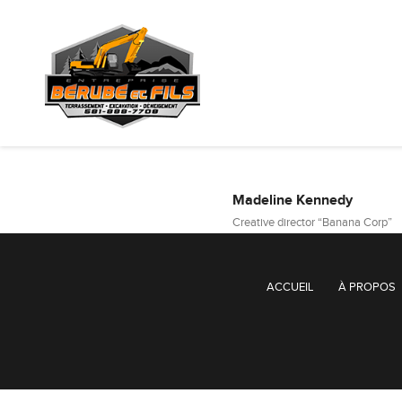
Praesent at vestibulum tortor. Praesent condimen
Donec fringilla ligula magna, ac semper lectus.
Madeline Kennedy
Creative director “Banana Corp”
ACCUEIL
À PROPOS